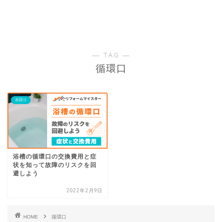
― TAG ―
循環口
水回り
浴槽の循環口の交換費用と症
状を知って故障のリスクを回
避しよう
2022年2月9日
HOME
循環口