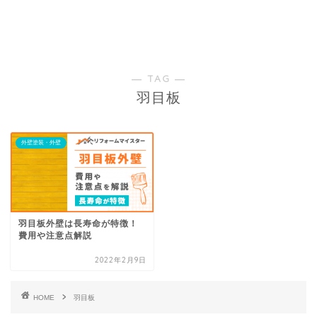
― TAG ―
羽目板
外壁塗装・外壁
羽目板外壁は長寿命が特徴！
費用や注意点解説
2022年2月9日
HOME
羽目板