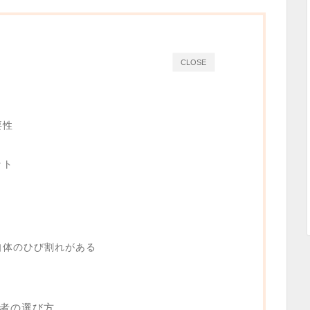
CLOSE
要性
ト
ット
自体のひび割れがある
者の選び方