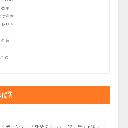
な費用
は要注意
さを見る
る企業
とめ
知識
サイディング」「外壁タイル」「塗り壁」がありま