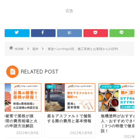
広告
HOME
屋外
東急ベル×やねの匠、施工実例とお客様からの評判
RELATED POST
屋外
外壁塗装・外壁
風の被害で屋根が損
庭をアスファルトで舗装
無機塗料がおすすめ
！修理の費用相場と火
する際の費用と基本情報
人・おすすめできな
保険の申請方法解説
｜3つの特徴で徹底
説！
2022年2月9日
2022年2月9日
2022年2