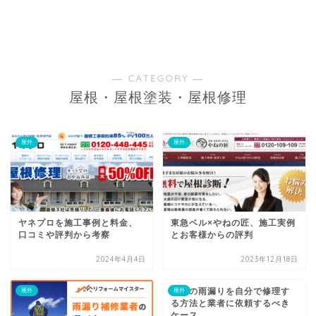
― CATEGORY ―
屋根・屋根塗装・屋根修理
屋外
屋外
ヤネプロを施工事例と料金、
東急ベル×やねの匠、施工実例
口コミや評判から考察
とお客様からの評判
2024年4月4日
2023年12月18日
天窓の雨漏りを自分で修理す
屋外
屋外
る方法と業者に依頼するべき
ケース