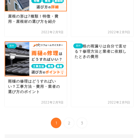
屋根の形は7種類！特徴・費
用・屋根材の選び方を紹介
2022年2月9日
2022年2月9日
瓦屋根の雨漏りは自分で直せ
屋外
屋外
る？修理方法と業者に依頼し
たときの費用
雨樋の修理はどうすればい
い？工事方法・費用・業者の
選び方のポイント
2022年2月9日
2022年2月9日
1
2
3