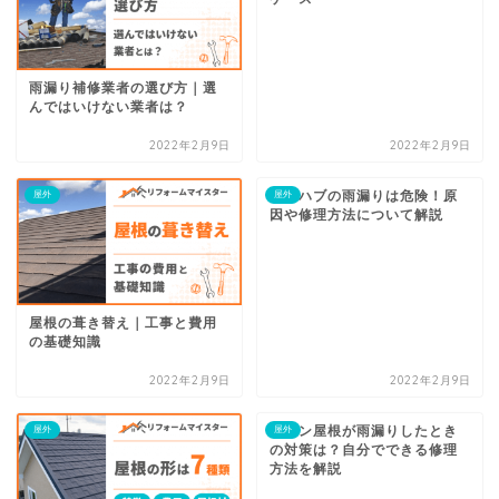
雨漏り補修業者の選び方｜選
んではいけない業者は？
2022年2月9日
2022年2月9日
プレハブの雨漏りは危険！原
屋外
屋外
因や修理方法について解説
屋根の葺き替え｜工事と費用
の基礎知識
2022年2月9日
2022年2月9日
トタン屋根が雨漏りしたとき
屋外
屋外
の対策は？自分でできる修理
方法を解説