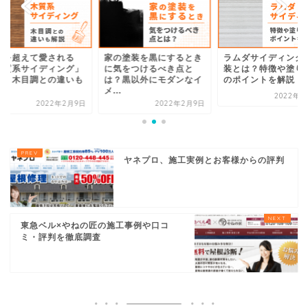
代を超えて愛される
家の塗装を黒にするとき
ラムダサイディング
木質系サイディング」
に気をつけるべき点と
装とは？特徴や塗り
て？木目調との違いも
は？黒以外にモダンなイ
のポイントを解説
.
メ...
2022年2
2022年2月9日
2022年2月9日
ヤネプロ、施工実例とお客様からの評判
東急ベル×やねの匠の施工事例や口コ
ミ・評判を徹底調査