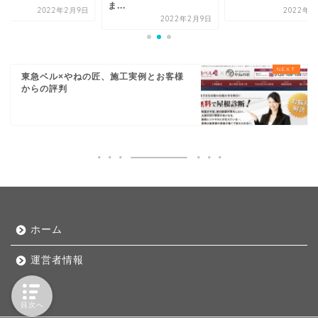
ま...
2022年2月9日
2022年2
2022年2月9日
東急ベル×やねの匠、施工実例とお客様
からの評判
ホーム
運営者情報
目次へ