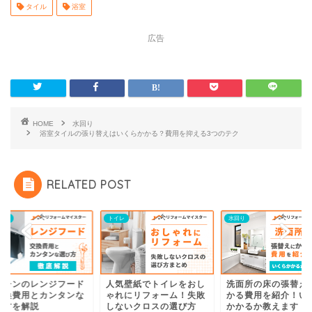
タイル
浴室
広告
HOME
水回り
浴室タイルの張り替えはいくらかかる？費用を抑える3つのテク
RELATED POST
チン
トイレ
水回り
ッチンのレンジフード
人気壁紙でトイレをおし
洗面所の床の張替え
交換費用とカンタンな
ゃれにリフォーム！失敗
かる費用を紹介！い
び方を解説
しないクロスの選び方
かかるか教えます